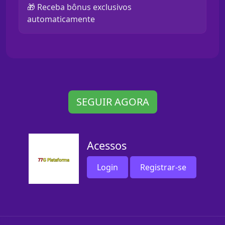
🎁 Receba bônus exclusivos
automaticamente
SEGUIR AGORA
Acessos
Login
Registrar-se