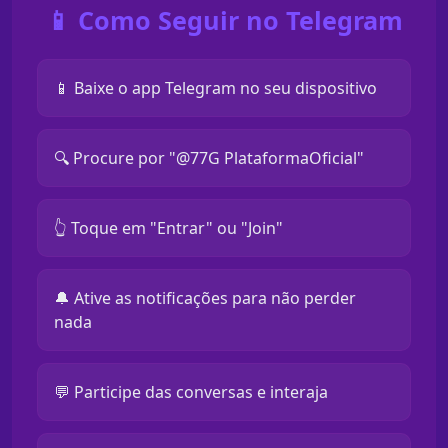
📱 Como Seguir no Telegram
📱 Baixe o app Telegram no seu dispositivo
🔍 Procure por "@77G PlataformaOficial"
👆 Toque em "Entrar" ou "Join"
🔔 Ative as notificações para não perder
nada
💬 Participe das conversas e interaja