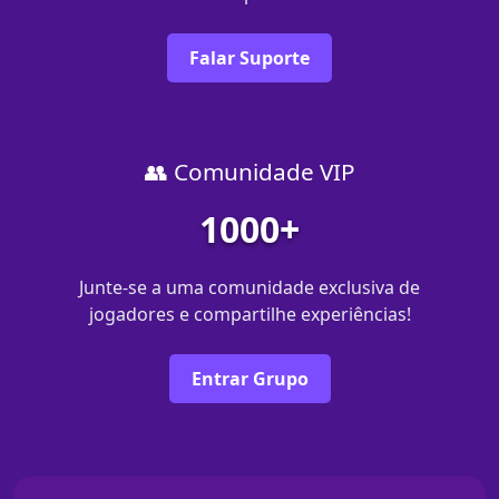
Falar Suporte
👥 Comunidade VIP
1000+
Junte-se a uma comunidade exclusiva de
jogadores e compartilhe experiências!
Entrar Grupo