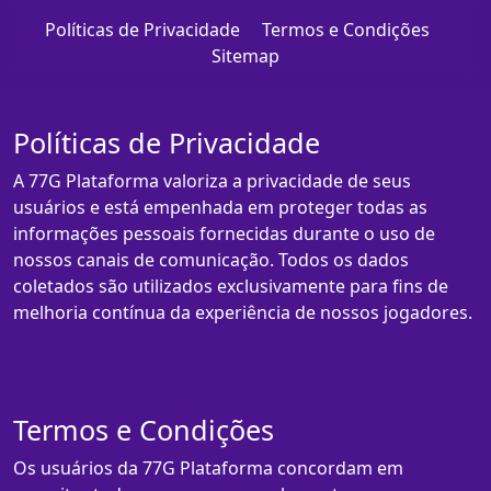
Políticas de Privacidade
Termos e Condições
Sitemap
Políticas de Privacidade
A 77G Plataforma valoriza a privacidade de seus
usuários e está empenhada em proteger todas as
informações pessoais fornecidas durante o uso de
nossos canais de comunicação. Todos os dados
coletados são utilizados exclusivamente para fins de
melhoria contínua da experiência de nossos jogadores.
Termos e Condições
Os usuários da 77G Plataforma concordam em