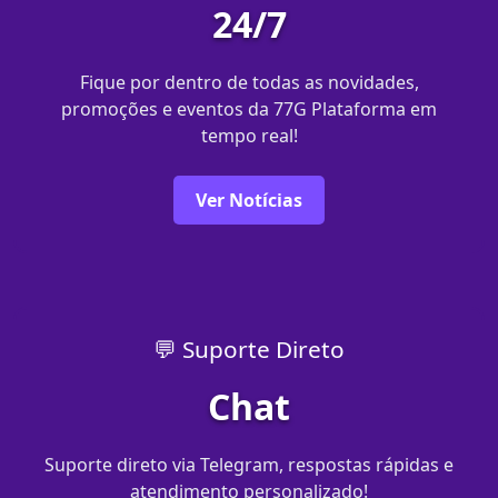
24/7
Fique por dentro de todas as novidades,
promoções e eventos da 77G Plataforma em
tempo real!
Ver Notícias
💬 Suporte Direto
Chat
Suporte direto via Telegram, respostas rápidas e
atendimento personalizado!