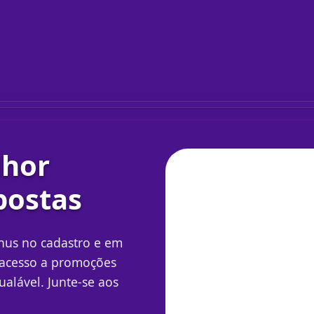
lhor
postas
nus no cadastro e em
 acesso a promoções
ualável. Junte-se aos