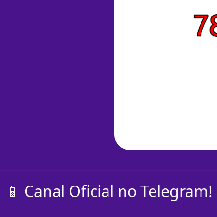
📱 Canal Oficial no Telegram!