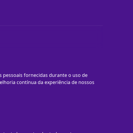
s pessoais fornecidas durante o uso de
elhoria contínua da experiência de nossos