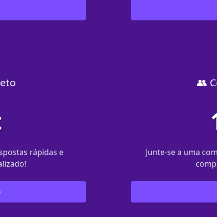
reto
👥 
t
espostas rápidas e
Junte-se a uma com
lizado!
compa
e