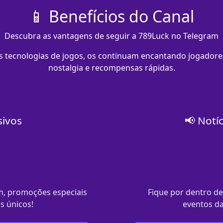
📱 Benefícios do Canal
Descubra as vantagens de seguir a 789Luck no Telegram
 tecnologias de jogos, os continuam encantando jogadores
nostalgia e recompensas rápidas.
sivos
📢 Notí
m, promoções especiais
Fique por dentro d
s únicos!
eventos d