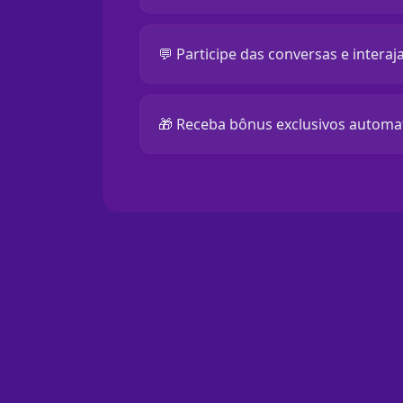
💬 Participe das conversas e interaj
🎁 Receba bônus exclusivos autom