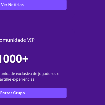
Ver Notícias
Comunidade VIP
1000+
unidade exclusiva de jogadores e
rtilhe experiências!
Entrar Grupo