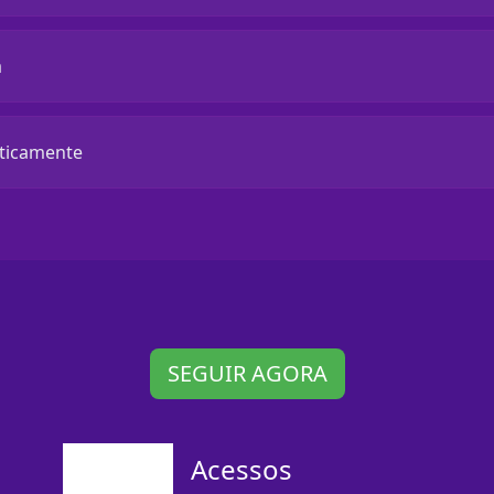
a
aticamente
SEGUIR AGORA
Acessos