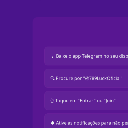
📱 Baixe o app Telegram no seu disp
🔍 Procure por "@789LuckOficial"
👆 Toque em "Entrar" ou "Join"
🔔 Ative as notificações para não p