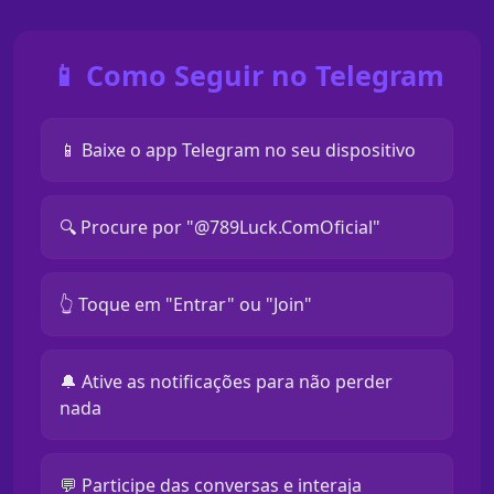
📱 Como Seguir no Telegram
📱 Baixe o app Telegram no seu dispositivo
🔍 Procure por "@789Luck.ComOficial"
👆 Toque em "Entrar" ou "Join"
🔔 Ative as notificações para não perder
nada
💬 Participe das conversas e interaja