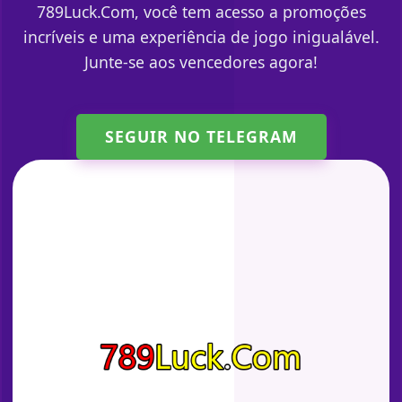
789Luck.Com, você tem acesso a promoções
incríveis e uma experiência de jogo inigualável.
Junte-se aos vencedores agora!
SEGUIR NO TELEGRAM