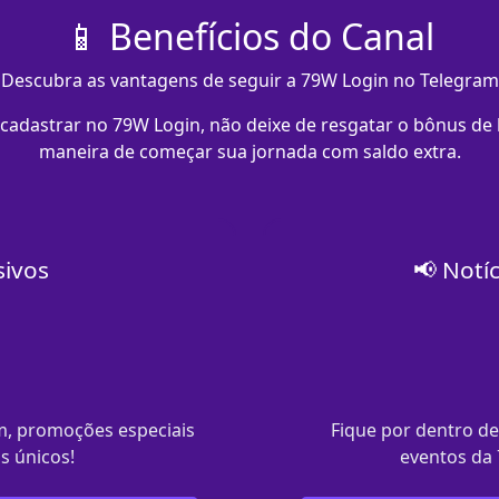
📱 Benefícios do Canal
Descubra as vantagens de seguir a 79W Login no Telegram
 cadastrar no 79W Login, não deixe de resgatar o bônus de
maneira de começar sua jornada com saldo extra.
sivos
📢 Notí
m, promoções especiais
Fique por dentro d
s únicos!
eventos da