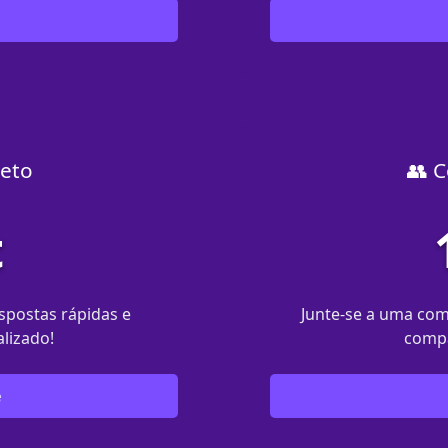
reto
👥 
t
espostas rápidas e
Junte-se a uma com
lizado!
compa
e