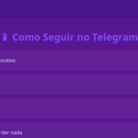
📱 Como Seguir no Telegram
ositivo
erder nada