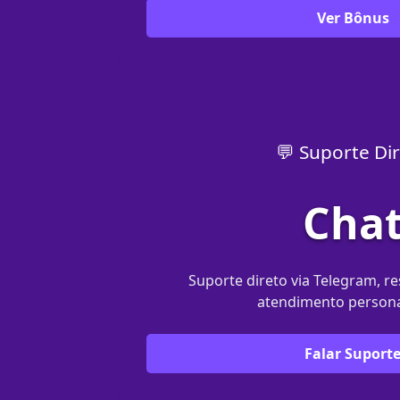
Ver Bônus
💬 Suporte Di
Cha
Suporte direto via Telegram, r
atendimento persona
Falar Suport