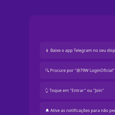
📱 Baixe o app Telegram no seu disp
🔍 Procure por "@79W LoginOficial"
👆 Toque em "Entrar" ou "Join"
🔔 Ative as notificações para não p