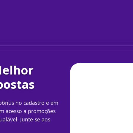
Melhor
postas
bônus no cadastro e em
em acesso a promoções
ualável. Junte-se aos