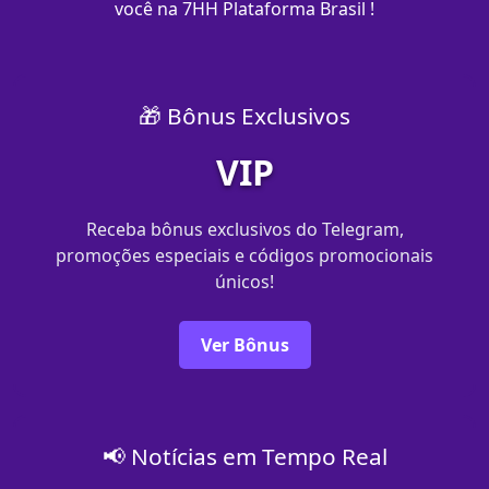
você na 7HH Plataforma Brasil !
🎁 Bônus Exclusivos
VIP
Receba bônus exclusivos do Telegram,
promoções especiais e códigos promocionais
únicos!
Ver Bônus
📢 Notícias em Tempo Real