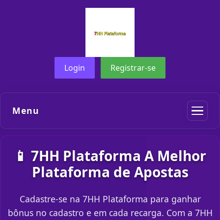
Login
Registrar-se
Menu
📱 7HH Plataforma A Melhor
Plataforma de Apostas
Cadastre-se na 7HH Plataforma para ganhar
bônus no cadastro e em cada recarga. Com a 7HH