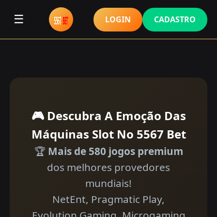
☰
LOGIN
CADASTRO
🎮 Descubra A Emoção Das
Máquinas Slot No 5567 Bet
🏆
Mais de 580 jogos premium
dos melhores provedores
mundiais!
NetEnt, Pragmatic Play,
Evolution Gaming, Microgaming