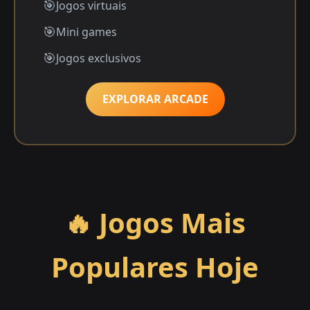
Jogos virtuais
Mini games
Jogos exclusivos
EXPLORAR ARCADE
🔥 Jogos Mais
Populares Hoje