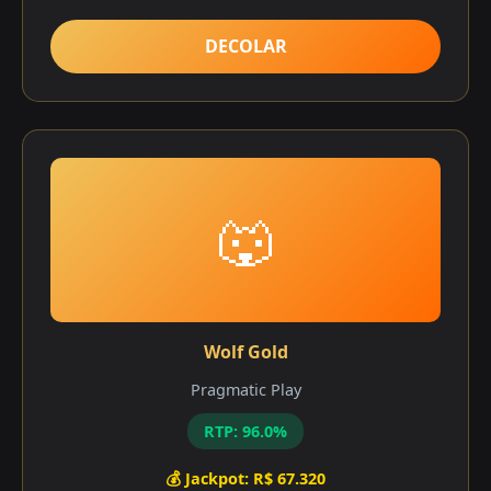
DECOLAR
🐺
Wolf Gold
Pragmatic Play
RTP: 96.0%
💰 Jackpot: R$ 67.320