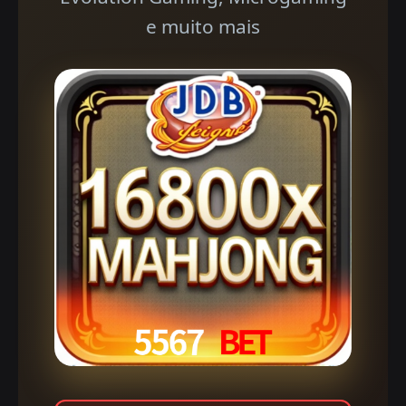
e muito mais