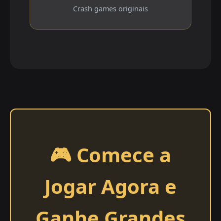
Crash games originais
🎮 Comece a
Jogar Agora e
Ganhe Grandes