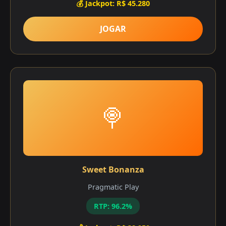
💰 Jackpot: R$ 45.280
JOGAR
🍭
Sweet Bonanza
Pragmatic Play
RTP: 96.2%