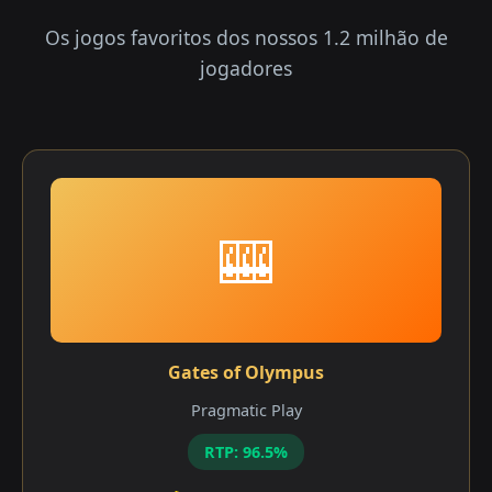
Os jogos favoritos dos nossos 1.2 milhão de
jogadores
🎰
Gates of Olympus
Pragmatic Play
RTP: 96.5%