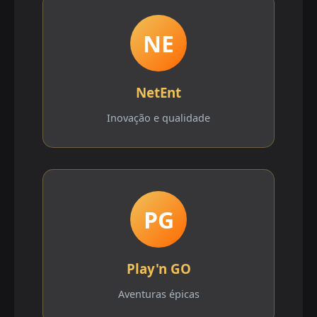
NE
NetEnt
Inovação e qualidade
PG
Play'n GO
Aventuras épicas