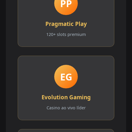
PP
Pragmatic Play
120+ slots premium
EG
Evolution Gaming
Casino ao vivo líder