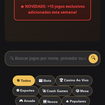
🔥
NOVIDADE:
+15 jogos exclusivos
adicionados esta semana!
🔍
🏆 Casino Ao Vivo
🎯 Todos
🎰 Slots
⚽ Esportes
🚀 Crash Games
🎲 Mesa
🎮 Arcade
🔥 Populares
🆕 Novos