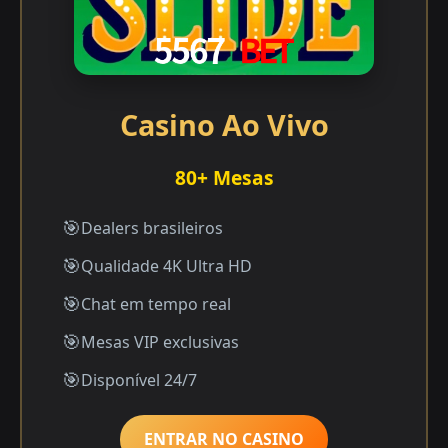
Casino Ao Vivo
80+ Mesas
Dealers brasileiros
Qualidade 4K Ultra HD
Chat em tempo real
Mesas VIP exclusivas
Disponível 24/7
ENTRAR NO CASINO