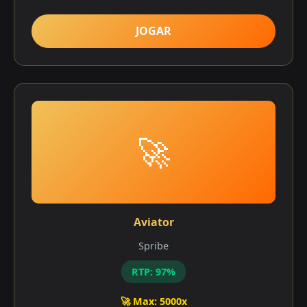
JOGAR
🚀
Aviator
Spribe
RTP: 97%
🚀 Max: 5000x